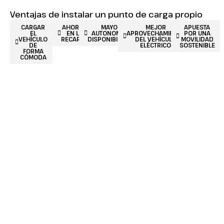
Ventajas de instalar un punto de carga propio
CARGAR
AHORRO
MAYOR
MEJOR
APUESTA
EL
EN LA
AUTONOMÍA Y
APROVECHAMIENTO
POR UNA
VEHÍCULO
RECARGA
DISPONIBILIDAD
DEL VEHÍCULO
MOVILIDAD
DE
ELÉCTRICO
SOSTENIBLE
FORMA
CÓMODA