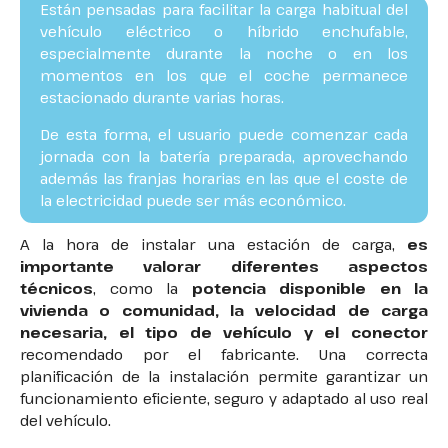
Están pensadas para facilitar la carga habitual del
vehículo eléctrico o híbrido enchufable,
especialmente durante la noche o en los
momentos en los que el coche permanece
estacionado durante varias horas.
De esta forma, el usuario puede comenzar cada
jornada con la batería preparada, aprovechando
además las franjas horarias en las que el coste de
la electricidad puede ser más económico.
A la hora de instalar una estación de carga,
es
importante valorar diferentes aspectos
técnicos
, como la
potencia disponible en la
vivienda o comunidad, la velocidad de carga
necesaria, el tipo de vehículo y el conector
recomendado por el fabricante. Una correcta
planificación de la instalación permite garantizar un
funcionamiento eficiente, seguro y adaptado al uso real
del vehículo.