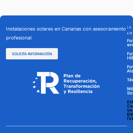
LA
Instalaciones solares en Canarias con asesoramiento
EM
profesional
Fo
en
Fo
SOLICITA INFORMACIÓN
Hí
Fo
Ai
Té
Mó
So
Es
Ca
Ve
El
(V.