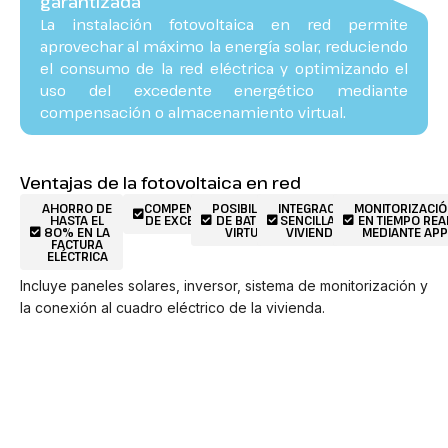
garantizada
La instalación fotovoltaica en red permite
aprovechar al máximo la energía solar, reduciendo
el consumo de la red eléctrica y optimizando el
uso del excedente energético mediante
compensación o almacenamiento virtual.
Ventajas de la fotovoltaica en red
AHORRO DE
COMPENSACIÓN
POSIBILIDAD
INTEGRACIÓN
MONITORIZACI
HASTA EL
DE EXCEDENTES
DE BATERÍA
SENCILLA EN
EN TIEMPO REA
80% EN LA
VIRTUAL
VIVIENDAS
MEDIANTE APP
FACTURA
ELÉCTRICA
Incluye paneles solares, inversor, sistema de monitorización y
la conexión al cuadro eléctrico de la vivienda.