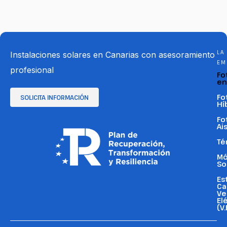
LA
Instalaciones solares en Canarias con asesoramiento
EM
profesional
Fo
en
Fo
SOLICITA INFORMACIÓN
Hí
Fo
Ai
Té
Mó
So
Es
Ca
Ve
El
(V.