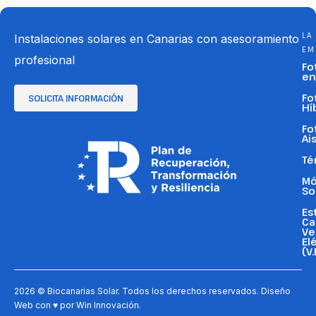
LA
Instalaciones solares en Canarias con asesoramiento
EM
profesional
Fo
en
Fo
SOLICITA INFORMACIÓN
Hí
Fo
Ai
Té
Mó
So
Es
Ca
Ve
El
(V.
2026 © Biocanarias Solar. Todos los derechos reservados. Diseño
Web con ♥ por
Win Innovación
.