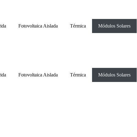
rida
Fotovoltaica Aislada
Térmica
Módulos Solares
rida
Fotovoltaica Aislada
Térmica
Módulos Solares